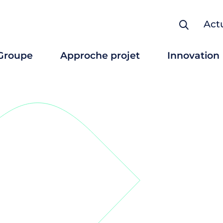
Actu
Groupe
Approche projet
Innovation
Conception pièces pla
Thermoformage plast
Usinage
Assemblage
Peinture / Sérigraphie
Outillage / Maître mo
Formage / Drapage
Grande dimension
Fine épaisseur