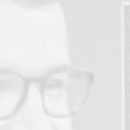
2020
SARIC, Lauréate du Plan « Fr
Lire la suite
2018
Acquisition d’outils de produ
Centre d’usinage 5 axes CMS 
pour SARIC et Thermo ILLIG 