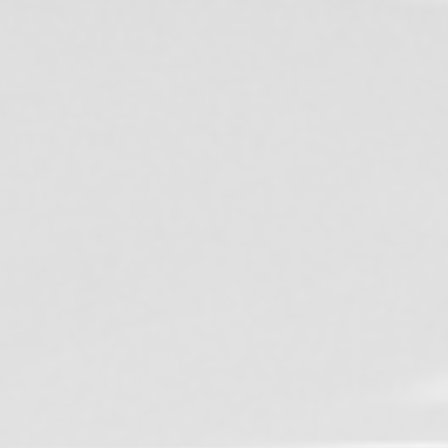
t changement de management pour actionner la
P
sociétés SARIC, VERCORS, AGEMO, AXPRO et 