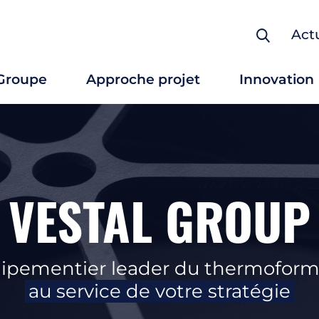
Actu
Groupe
Approche projet
Innovation
Conception pièces pla
Thermoformage plast
Usinage
Assemblage
VESTAL GROUP
Peinture / Sérigraphie
Outillage / Maître mo
Formage / Drapage
ipementier leader du thermofor
Grande dimension
au service de votre stratégie
Fine épaisseur