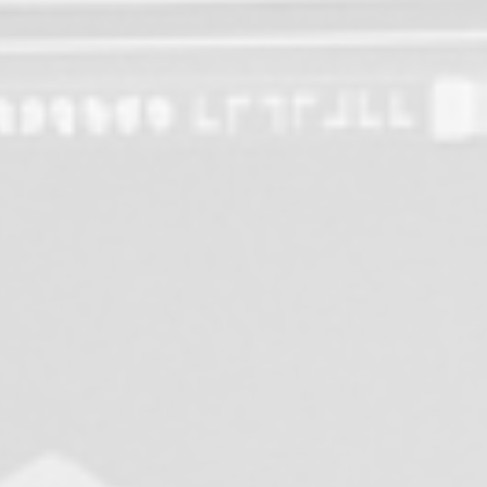
ntre CN 5 axes pour AGEMO, Thermo CMS