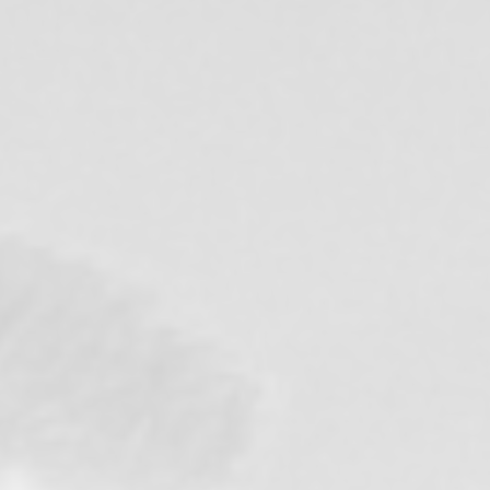
Nouvelle gouvernance
Restructuration du capital e
2021
Naissance de VESTAL GROU
issu du rapprochement des 
Lire la suite