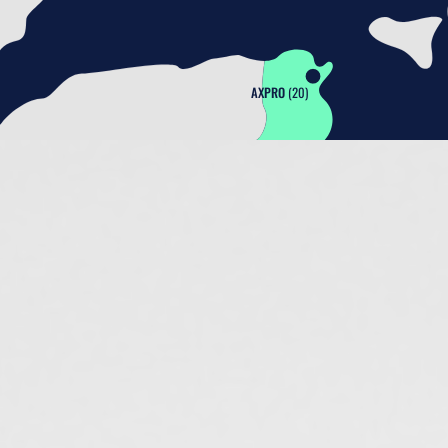
AXPRO
 (20)