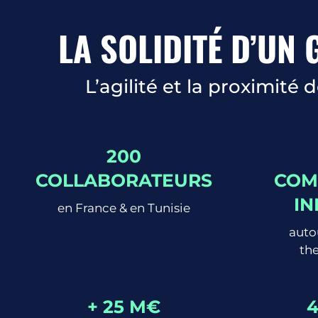
LA SOLIDITÉ D’UN
L’agilité et la proximité 
200
COLLABORATEURS
COM
IN
en France & en Tunisie
auto
th
+ 25 M€
4