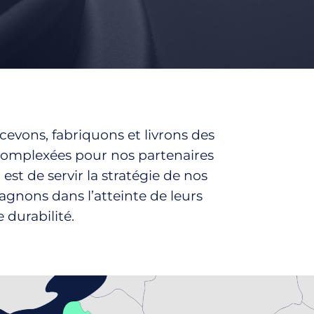
/
Matières spécifiques
Nautisme
Industrie
/
Energie
Électronique
Consommation
cevons, fabriquons et livrons des
Bâtiment
complexées pour nos partenaires
/
 est de servir la stratégie de nos
Architecture
agnons dans l’atteinte de leurs
 durabilité.