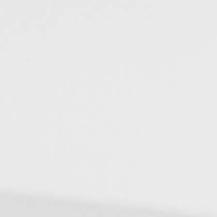
nisienne Axpro
avec modernisation de l’outil d’