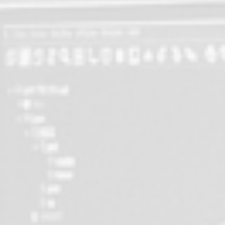
ance Relance Résilience Auto ».
ction
4800 x 2600, centre CN 5 axes pour SARIC, ce
pour AXPRO.