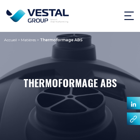
Accueil
>
Matières
>
Thermoformage ABS
THERMOFORMAGE ABS