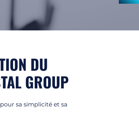
/
Matières spécifiques
Nautisme
Industrie
/
Energie
Électronique
TION DU
Consommation
Bâtiment
STAL GROUP
/
Architecture
our sa simplicité et sa