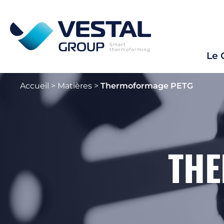
Le 
Accueil
>
Matières
>
Thermoformage PETG
THE