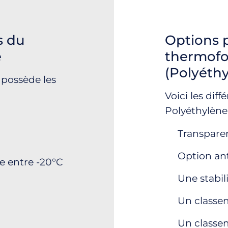
s du
Options p
e
thermof
(Polyéthy
 possède les
Voici les dif
Polyéthylène 
Transpare
Option ant
e entre -20°C
Une stabil
Un classe
Un classe