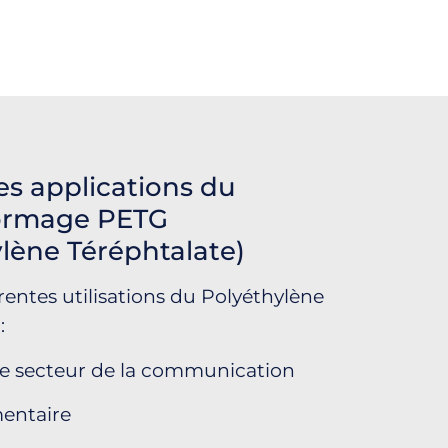
es applications du
ormage PETG
lène Téréphtalate)
férentes utilisations du Polyéthylène
:
le secteur de la communication
mentaire