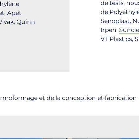
de tests, nou
thylène
de Polyéthylè
et, Apet,
Senoplast, N
 Vivak, Quinn
Irpen,
Suncle
VT Plastics, 
ermoformage et de la conception et fabrication