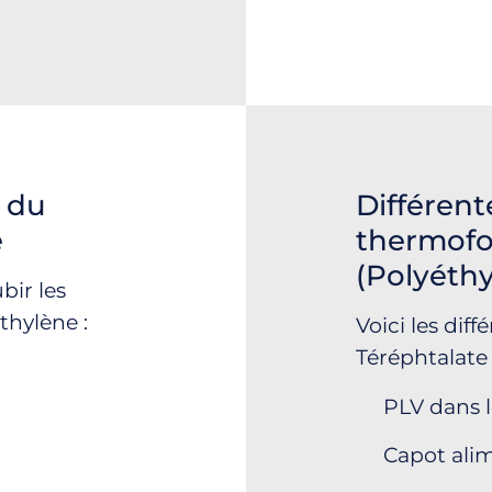
s du
Différent
e
thermof
(Polyéthy
bir les
thylène :
Voici les dif
Téréphtalate 
PLV dans 
Capot ali