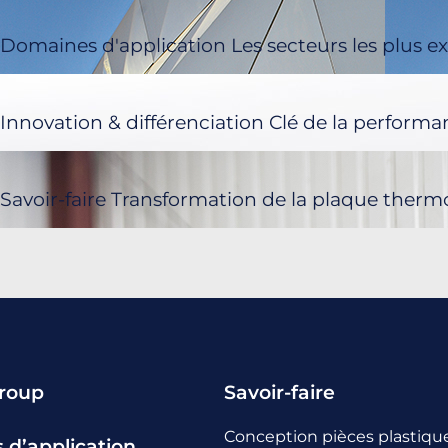
Domaines d'application
Les secteurs les plus e
Innovation & différenciation
Clé de la performa
Savoir-faire
Transformation de la plaque therm
roup
Savoir-faire
Conception pièces plastiqu
d’application