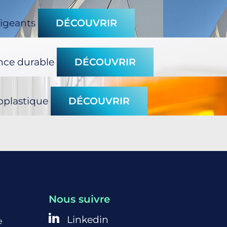
xigeants
DÉCOUVRIR
nce durable
DÉCOUVRIR
oplastique
DÉCOUVRIR
Nous suivre
Linkedin
e