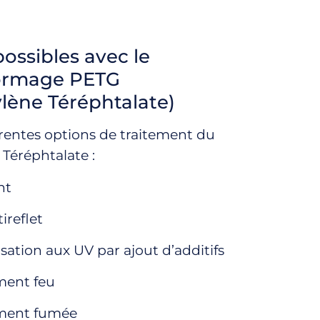
ossibles avec le
ormage PETG
lène Téréphtalate)
férentes options de traitement du
Téréphtalate :
nt
ireflet
isation aux UV par ajout d’additifs
ment feu
ment fumée