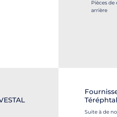
Pièces de 
arrière
Fourniss
r VESTAL
Téréphta
Suite à de n