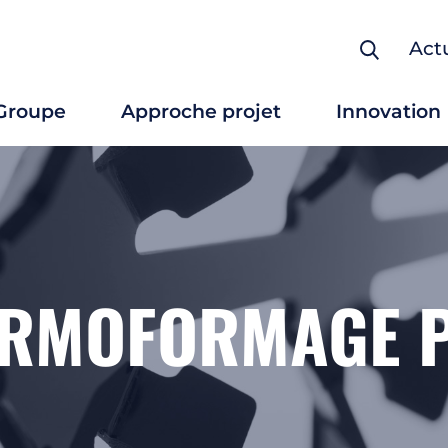
Actu
Groupe
Approche projet
Innovation
Conception pièces pla
Thermoformage plast
Usinage
Assemblage
RMOFORMAGE P
Peinture / Sérigraphie
Outillage / Maître mo
Formage / Drapage
Grande dimension
Fine épaisseur