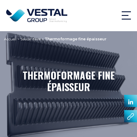
Accueil
>
Savoir-faire
>
Thermoformage fine épaisseur
THERMOFORMAGE FINE
ÉPAISSEUR