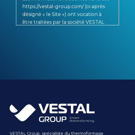
https://vestal-group.com/ (ci-après
désigné « le Site ») ont vocation à
être traitées par la société VESTAL
Group, responsable de traitement,
aux fins de traitement de votre
demande de renseignement.
Les informations signalées d'un
astérisque sont obligatoires pour la
gestion de vos demandes.
Conformément à la réglementation
applicable en matière de protection
des données à caractère personnel,
vous disposez, selon les cas :
d’un droit d’accès de rectification
et de portabilité des informations
VESTAL Group, spécialiste du thermoformage
vous concernant ;