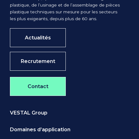
plastique, de l’usinage et de l’assemblage de pièces
d'un droit de limitation,
plastique techniques sur mesure pour les secteurs
les plus exigeants, depuis plus de 60 ans.
d’effacement et d’opposition pour
des motifs légitimes au traitement
de vos données ;
Actualités
de la possibilité de nous
transmettre des directives afin
Recrutement
d’organiser le sort des données
vous concernant (conservation,
effacement, communication à un
Contact
tiers, etc.) en cas de décès ;
Vous pouvez exercer ces droits en
écrivant à l'adresse électronique
VESTAL Group
suivante : rgpd@vestal-group.com
Toutefois, votre opposition peut, en
Domaines d’application
pratique et selon le cas, avoir une