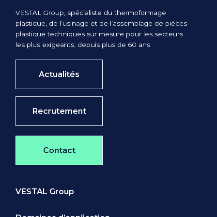
et de portabilité des informations
VESTAL Group, spécialiste du thermoformage
vous concernant ;
plastique, de l’usinage et de l’assemblage de pièces
d'un droit de limitation,
plastique techniques sur mesure pour les secteurs
les plus exigeants, depuis plus de 60 ans.
d’effacement et d’opposition pour
des motifs légitimes au traitement
de vos données ;
Actualités
de la possibilité de nous
transmettre des directives afin
Recrutement
d’organiser le sort des données
vous concernant (conservation,
effacement, communication à un
Contact
tiers, etc.) en cas de décès ;
Vous pouvez exercer ces droits en
écrivant à l'adresse électronique
VESTAL Group
suivante : rgpd@vestal-group.com
Toutefois, votre opposition peut, en