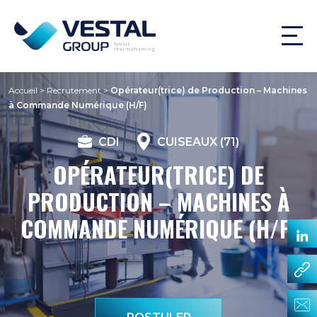
Accueil
>
Recrutement
>
Opérateur(trice) de Production – Machines
à Commande Numérique (H/F)
CDI
CUISEAUX (71)
OPÉRATEUR(TRICE) DE
PRODUCTION – MACHINES À
COMMANDE NUMÉRIQUE (H/F)