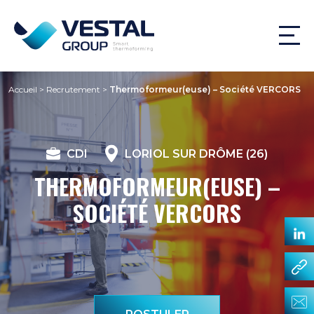
Accueil
>
Recrutement
>
Thermoformeur(euse) – Société VERCORS
CDI
LORIOL SUR DRÔME (26)
THERMOFORMEUR(EUSE) –
SOCIÉTÉ VERCORS