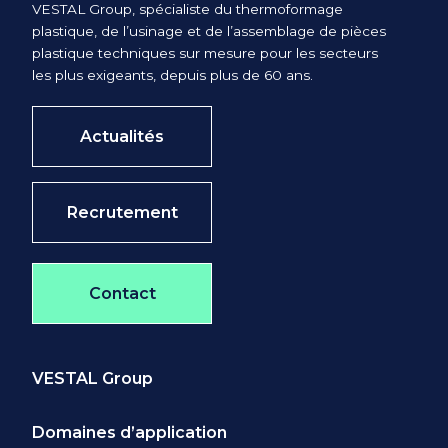
VESTAL Group, spécialiste du thermoformage
vous concernant ;
plastique, de l’usinage et de l’assemblage de pièces
d'un droit de limitation,
plastique techniques sur mesure pour les secteurs
les plus exigeants, depuis plus de 60 ans.
d’effacement et d’opposition pour
des motifs légitimes au traitement
de vos données ;
Actualités
de la possibilité de nous
transmettre des directives afin
Recrutement
d’organiser le sort des données
vous concernant (conservation,
effacement, communication à un
Contact
tiers, etc.) en cas de décès ;
Vous pouvez exercer ces droits en
écrivant à l'adresse électronique
VESTAL Group
suivante : rgpd@vestal-group.com
Toutefois, votre opposition peut, en
Domaines d’application